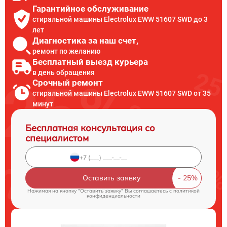
Гарантийное обслуживание
стиральной машины Electrolux EWW 51607 SWD до 3
лет
Диагностика за наш счет,
ремонт по желанию
Бесплатный выезд курьера
в день обращения
Срочный ремонт
стиральной машины Electrolux EWW 51607 SWD от 35
минут
Бесплатная консультация со
специалистом
Оставить заявку
Нажимая на кнопку "Оставить заявку" Вы соглашаетесь c
политикой
конфиденциальности