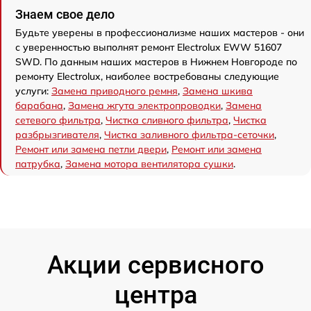
Знаем свое дело
Будьте уверены в профессионализме наших мастеров - они
с уверенностью выполнят ремонт Electrolux EWW 51607
SWD. По данным наших мастеров в Нижнем Новгороде по
ремонту Electrolux, наиболее востребованы следующие
услуги:
Замена приводного ремня
,
Замена шкива
барабана
,
Замена жгута электропроводки
,
Замена
сетевого фильтра
,
Чистка сливного фильтра
,
Чистка
разбрызгивателя
,
Чистка заливного фильтра-сеточки
,
Ремонт или замена петли двери
,
Ремонт или замена
патрубка
,
Замена мотора вентилятора сушки
.
Акции сервисного
центра