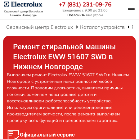
+7 (831) 231-09-76
Ежедневно с 9:00 до 21:00
Сервисный центр Electrolux
в
Позвонить
мне утром
Нижнем Новгороде
Сервисный центр Electrolux
Каталог устройств
Ре
Ремонт стиральной машины
Electrolux EWW 51607 SWD в
Нижнем Новгороде
Выполняем ремонт Electrolux EWW 51607 SWD в Нижнем
Новгороде с устранением неисправностей любой
сложности. Проводим диагностику, выявляем причины
поломки, заменяем неисправные детали и
восстанавливаем работоспособность устройства.
Используем оригинальные или рекомендованные
производителем запчасти, после ремонта выполняем
проверку всех функций и предоставляем гарантию.
Официальный сервис