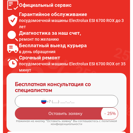
Официальный сервис
Гарантийное обслуживание
посудомоечной машины Electrolux ESI 6700 ROX до 3
лет
Диагностика за наш счет,
ремонт по желанию
Бесплатный выезд курьера
в день обращения
Срочный ремонт
посудомоечной машины Electrolux ESI 6700 ROX от 35
минут
Бесплатная консультация со
специалистом
Оставить заявку
Нажимая на кнопку "Оставить заявку" Вы соглашаетесь c
политикой
конфиденциальности