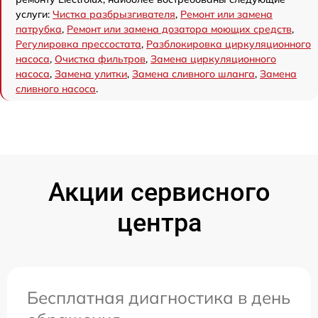
услуги:
Чистка разбрызгивателя
,
Ремонт или замена
патрубка
,
Ремонт или замена дозатора моющих средств
,
Регулировка прессостата
,
Разблокировка циркуляционного
насоса
,
Очистка фильтров
,
Замена циркуляционного
насоса
,
Замена улитки
,
Замена сливного шланга
,
Замена
сливного насоса
.
Акции сервисного
центра
Бесплатная диагностика в день