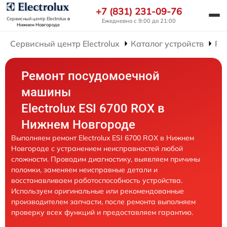
+7 (831) 231-09-76
Сервисный центр Electrolux
в
Ежедневно с 9:00 до 21:00
Нижнем Новгороде
Сервисный центр Electrolux
Каталог устройств
Ре
Ремонт посудомоечной
машины
Electrolux ESI 6700 ROX в
Нижнем Новгороде
Выполняем ремонт Electrolux ESI 6700 ROX в Нижнем
Новгороде с устранением неисправностей любой
сложности. Проводим диагностику, выявляем причины
поломки, заменяем неисправные детали и
восстанавливаем работоспособность устройства.
Используем оригинальные или рекомендованные
производителем запчасти, после ремонта выполняем
проверку всех функций и предоставляем гарантию.