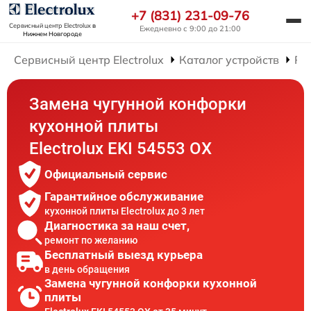
+7 (831) 231-09-76
Сервисный центр Electrolux
в
Ежедневно с 9:00 до 21:00
Нижнем Новгороде
Сервисный центр Electrolux
Каталог устройств
Ре
Замена чугунной конфорки
кухонной плиты
Electrolux EKI 54553 OX
Официальный сервис
Гарантийное обслуживание
кухонной плиты Electrolux до 3 лет
Диагностика за наш счет,
ремонт по желанию
Бесплатный выезд курьера
в день обращения
Замена чугунной конфорки кухонной
плиты