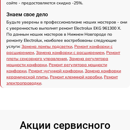
сайте - предоставляется скидка -25%.
Знаем свое дело
Будьте уверены в профессионализме наших мастеров - они
с уверенностью выполнят ремонт Electrolux EKG 961300 X.
По данным наших мастеров в Нижнем Новгороде по
ремонту Electrolux, наиболее востребованы следующие
услуги:
Замена лампы подсветки
,
Ремонт конфорки с
расширением
,
Замена конфорки с расширением
,
Ремонт
платы сенсорного управления
,
Замена регулятора
мощности конфорки
,
Ремонт регулятора мощности
конфорки
,
Ремонт чугунной конфорки
,
Замена конфорки
керамической плиты
,
Ремонт клеммной коробки
,
Ремонт
электропроводки
.
Акции сервисного