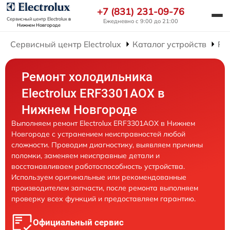
+7 (831) 231-09-76
Сервисный центр Electrolux
в
Ежедневно с 9:00 до 21:00
Нижнем Новгороде
Сервисный центр Electrolux
Каталог устройств
Ре
Ремонт холодильника
Electrolux ERF3301AOX в
Нижнем Новгороде
Выполняем ремонт Electrolux ERF3301AOX в Нижнем
Новгороде с устранением неисправностей любой
сложности. Проводим диагностику, выявляем причины
поломки, заменяем неисправные детали и
восстанавливаем работоспособность устройства.
Используем оригинальные или рекомендованные
производителем запчасти, после ремонта выполняем
проверку всех функций и предоставляем гарантию.
Официальный сервис