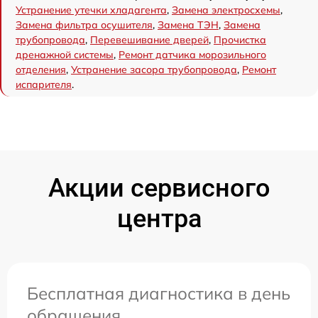
Устранение утечки хладагента
,
Замена электросхемы
,
Замена фильтра осушителя
,
Замена ТЭН
,
Замена
трубопровода
,
Перевешивание дверей
,
Прочистка
дренажной системы
,
Ремонт датчика морозильного
отделения
,
Устранение засора трубопровода
,
Ремонт
испарителя
.
Акции сервисного
центра
Бесплатная диагностика в день
обращения