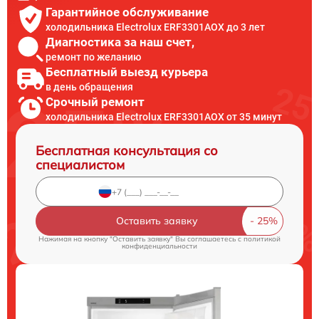
Гарантийное обслуживание
холодильника Electrolux ERF3301AOX до 3 лет
Диагностика за наш счет,
ремонт по желанию
Бесплатный выезд курьера
в день обращения
Срочный ремонт
холодильника Electrolux ERF3301AOX от 35 минут
Бесплатная консультация со
специалистом
Оставить заявку
Нажимая на кнопку "Оставить заявку" Вы соглашаетесь c
политикой
конфиденциальности