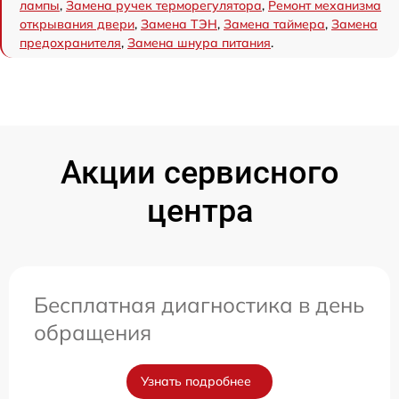
лампы
,
Замена ручек терморегулятора
,
Ремонт механизма
открывания двери
,
Замена ТЭН
,
Замена таймера
,
Замена
предохранителя
,
Замена шнура питания
.
Акции сервисного
центра
Бесплатная диагностика в день
обращения
Узнать подробнее