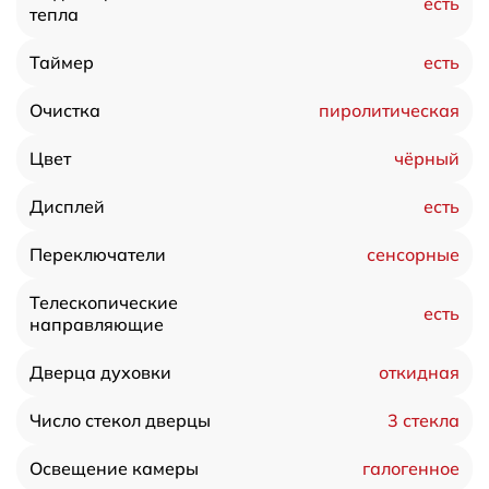
есть
тепла
есть
Таймер
пиролитическая
Очистка
чёрный
Цвет
есть
Дисплей
сенсорные
Переключатели
Телескопические
есть
направляющие
откидная
Дверца духовки
3 стекла
Число стекол дверцы
галогенное
Освещение камеры