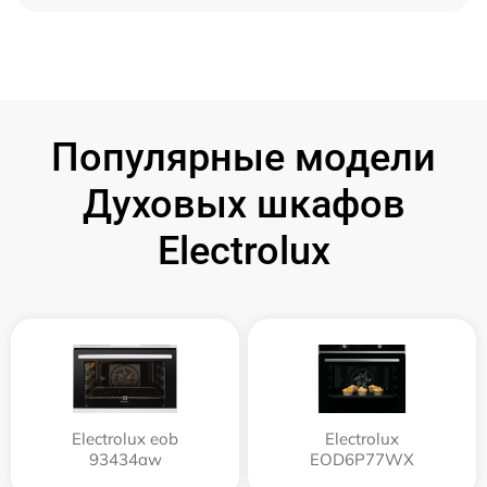
Популярные модели
Духовых шкафов
Electrolux
Electrolux eob
Electrolux
93434aw
EOD6P77WX