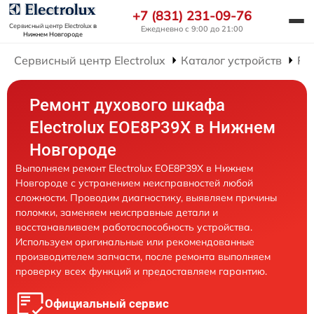
+7 (831) 231-09-76
Сервисный центр Electrolux
в
Ежедневно с 9:00 до 21:00
Нижнем Новгороде
Сервисный центр Electrolux
Каталог устройств
Ре
Ремонт духового шкафа
Electrolux EOE8P39X в Нижнем
Новгороде
Выполняем ремонт Electrolux EOE8P39X в Нижнем
Новгороде с устранением неисправностей любой
сложности. Проводим диагностику, выявляем причины
поломки, заменяем неисправные детали и
восстанавливаем работоспособность устройства.
Используем оригинальные или рекомендованные
производителем запчасти, после ремонта выполняем
проверку всех функций и предоставляем гарантию.
Официальный сервис