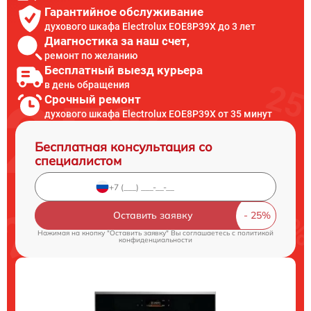
Гарантийное обслуживание
духового шкафа Electrolux EOE8P39X до 3 лет
Диагностика за наш счет,
ремонт по желанию
Бесплатный выезд курьера
в день обращения
Срочный ремонт
духового шкафа Electrolux EOE8P39X от 35 минут
Бесплатная консультация со
специалистом
Оставить заявку
Нажимая на кнопку "Оставить заявку" Вы соглашаетесь c
политикой
конфиденциальности