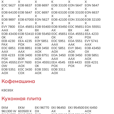
X
X
X
K
X
X
EOC 5627
EOB 6637
EOB 6697
EOB 33100
EON 5647
EON 5647
X
X
X
K
K
X
EOB 64100
EOB 5647
EOC 6697
EOB 63100
EOB 33100
EON 6637
X
K
X
X
X
X
EOB 9897
EOB 67000
EON 5627
EOB 42100
EON 33100
EOB 32100
X
X
X
X
X
X
EVY 7800
EOA 45651
EOB 93400
EOB 93450
EOC 95651
EOA 55551
AAX
OX
BX
AX
BX
AK
EOB 43430
EOB 53410
EOB 55450
EOC 45651
EOA 45551
EEA 4233
OK
AX
AX
OX
OX
POX
EEB 4230
EEA 4235
EOY 5851
EOC 5951
EOA 5551
EVY 5741
PAX
POX
AOX
AAX
AAK
AAX
EOC 6851
EOB 8851
EOB 3450
EOC 5851
EVY 3841
EOB 43450
AAX
AAX
AOX
AOX
AOX
OX
EEB 4233
EOB 3400
EOB 8751
EOA 3450
EOB 3450
EOB 5851
POX
BOR
AOX
AAX
AAX
AOX
EOA 45551
EVY 7600
EOA 45551
EEA 4545
EEB 4433
EEB 4231
OW
AOX
OK
POX
POX
POX
EOB 5351
EOC 3430
EOB 3301
EOB 3311
AOX
COX
AOX
AOX
Кофемашина
KBC65X
Кухонная плита
EKM
EKM
EKI 96770
EKI 96450
EKI 954500
EKI 6450
961300 W
603500 X
DX
AX
X
AOX