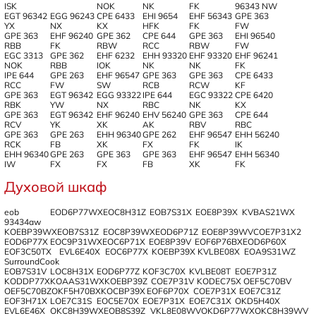
ISK
NOK
NK
FK
96343 NW
EGT 96342
EGG 96243
CPE 6433
EHI 9654
EHF 56343
GPE 363
YX
NX
KX
HFK
FK
FW
GPE 363
EHF 96240
GPE 362
CPE 644
GPE 363
EHI 96540
RBB
FK
RBW
RCC
RBW
FW
EGC 3313
GPE 362
EHF 6232
EHH 93320
EHF 93320
EHF 96241
NOK
RBB
IOK
NK
NK
FK
IPE 644
GPE 263
EHF 96547
GPE 363
GPE 363
CPE 6433
RCC
FW
SW
RCB
RCW
KF
GPE 363
EGT 96342
EGG 93322
IPE 644
EGC 93322
CPE 6420
RBK
YW
NX
RBC
NK
KX
GPE 363
EGT 96342
EHF 96240
EHV 56240
GPE 363
CPE 644
RCV
YK
XK
AK
RBV
RBC
GPE 363
GPE 263
EHH 96340
GPE 262
EHF 96547
EHH 56240
RCK
FB
XK
FX
FK
IK
EHH 96340
GPE 263
GPE 363
GPE 363
EHF 96547
EHH 56340
IW
FX
FX
FB
XK
FK
Духовой шкаф
eob
EOD6P77WX
EOC8H31Z
EOB7S31X
EOE8P39X
KVBAS21WX
93434aw
KOEBP39WX
EOB7S31Z
EOC8P39WX
EOD6P71Z
EOE8P39WV
COE7P31X2
EOD6P77X
EOC9P31WX
EOC6P71X
EOE8P39V
EOF6P76BX
EOD6P60X
EOF3C50TX
EVL6E40X
EOC6P77X
KOEBP39X
KVLBE08X
EOA9S31WZ
SurroundCook
EOB7S31V
LOC8H31X
EOD6P77Z
KOF3C70X
KVLBE08T
EOE7P31Z
KODDP77X
KOAAS31WX
KOEBP39Z
COE7P31V
KODEC75X
OEF5C70BV
OEF5C70BZ
OKF5H70BX
KOCBP39X
EOF6P70X
COE7P31X
EOE7C31Z
EOF3H71X
LOE7C31S
EOC5E70X
EOE7P31X
EOE7C31X
OKD5H40X
EVL6E46X
OKC8H39WX
EOB8S39Z
VKL8E08WV
OKD6P77WX
OKC8H39WV