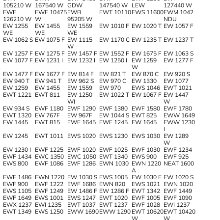
105210 W
167540 W
GDW
147540 W
LEW
127440 W
EWF
EWF 10475
EWB
EWT 10110
EWS 11600
EWM 1042
126210 W
W
95205 W
NDU
EW 1255
EW 1455
EW 1559
EW 1010 F
EW 1020 T
EW 1057 F
WE
WE
WE
EW 1062 S
EW 1075 F
EW 1115
EW 1170 C
EW 1235 T
EW 1237 T
W
EW 1257 F
EW 1275 F
EW 1457 F
EW 1552 F
EW 1675 F
EW 1063 S
EW 1077 F
EW 1231 I
EW 1232 I
EW 1250 I
EW 1259
EW 1277 F
W
EW 1477 F
EW 1677 F
EW 814 F
EW 821 T
EW 870 C
EW 920 S
EW 940 T
EW 941 T
EW 962 S
EW 970 C
EW 1330
EW 1077
EW 1259
EW 1455
EW 1559
EW 970
EWS 1046
EWT 1021
EWT 1221
EWT 811
EW 1250
EW 1022 T
EW 1067 F
EW 1447
WI
W
EW 934 S
EWF 1180
EWF 1290
EWF 1380
EWF 1580
EWF 1780
EWT 1320
EW 767F
EW 967F
EW 1044 S
EWT 825
EWW 1649
EW 1445
EWT 815
EWF 1645
EWF 1245
EW 1645
EWW 1230
I
EW 1245
EWT 1011
EWS 1020
EWS 1230
EWS 1030
EW 1289
W
EW 1230 I
EWF 1225
EWF 1020
EWF 1025
EWF 1030
EWF 1234
EWF 1434
EWC 1350
EWC 1050
EWT 1340
EWS 900
EWF 925
EWS 800
EWF 1086
EWF 1286
EWN 1030
EWN 1220
NEAT 1600
A
EWF 1486
EWN 1220
EW 1030 S
EWS 1005
EW 1030 F
EW 1020 S
EWF 900
EWF 1222
EWF 1686
EWN 820
EWS 1021
EWN 1020
EWS 1105
EWF 1249
EW 1486 F
EW 1286 F
EWT 1342
EWF 1449
EWF 1649
EWS 1001
EWS 1247
EWT 1020
EWF 1005
EWF 1090
EWX 1237
EWI 1235
EWT 1037
EWT 1237
EWF 1028
EWI 1237
EWT 1349
EWS 1250
EWW 1690
EWW 1290
EWT 10620
EWT 10420
W
W