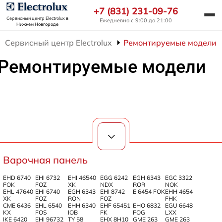
+7 (831) 231-09-76
Сервисный центр Electrolux
в
Ежедневно с 9:00 до 21:00
Нижнем Новгороде
Сервисный центр Electrolux
Ремонтируемые модели
Ремонтируемые модели
Варочная панель
EHD 6740
EHI 6732
EHI 46540
EGG 6242
EGH 6343
EGС 3322
FOK
FOZ
XK
NDX
ROR
NOK
EHL 47640
EHI 6740
EGH 6343
EHI 8742
E 6454 FOK
EHH 4654
XK
FOZ
RON
FOZ
FHK
CME 6436
EHL 6540
EHH 6340
EHF 65451
EHO 6832
EGU 6648
KX
FOS
IOB
FK
FOG
LXX
IKE 6420
EHI 96732
TY 58
EHX 8H10
GME 263
GME 263