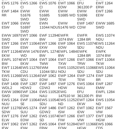
EWS 1276
EWS 1266
EWS 1076
EWT 1066
EFU
EWT 1264
CI
CI
CI
EOW
361200 P
ERW
EWF 1484
EWW
EWW
EWW
EWW
EWT 1266
RR
51676
51685
51685 WD
51696
EEW
SWD
SWD
SWD
EWT 1066
EWW
EWN
EWW
EWF 1497
EWW 1685
ESW
51697
11044 NDU
51476 WD
CDW
SWD
SWD
EWW 1697
EWT 1066
EWF 11294
EWFR
EWFR
EWS 11074
SWD
EKW
BW
1074 BW
1284 BR
NDU
EWT 1266
EWT 11064
EWT 1266
EWF 1064
EWS 11074
EWS 11264
ESW
ESW
EXW
EOW
SDU
NDU
EWT 11264
EWW 1476
EWFL 1274
EWFL 1484
EWFK
EWFK
EKW
WD
BW
BW
1284 BR
1074 BW
EWFL 1074
EWT 1064
EWT 1064
EWT 1266
EWT 1066
EWT 11064
BW
EKW
TMW
TXW
TRW
TKW
EWT 11264
EWS 11276
EWM
EWS 11052
EWS 11066
EWS 11064
TKW
CDU
11044 SEU
NOU
SDU
SDU
EWS 11266
EWS 11264
EWF 1062
EWP 1264
EWP 1274
EWF 1284
SDU
SDU
EOW
TEW
TEW
BR
EWF 1408
EWF 1287
EWF 1497
EWF 1276
EWS 1064
EWF 1287
WDL2
HDW2
CDW2
HDW
NAU
EMW
EWW 1696
EWF 1264
EWS 11052
EWG
EFU
EWFL 1284
SWD
EOW
NAU
147510 W
361200 PI
BW
EWS 1264
EWF 11064
EWS 11054
EWS 11252
EWT 1264
EWS 11054
NUU
SE
SDU
ND
EKW
ND
EWF 11276
EWS 1274
EWF 1486
EWT 1262
EWT 1062
EWT 1567
SDW
SUU
GDW2
ISW
IDW
VIW
EWT 1276
EWF 1262
EWS 11074
EWT 1266
EWT 1377
EWT 1366
ELW
EOW
SD
FIW
VIW
HGW
EWT 1062
EWT 1262
EWS 1064
EWF 51284
EWT 11366
EWS 1066
IEW
IDW
ERW
EOW
HGW
CDS