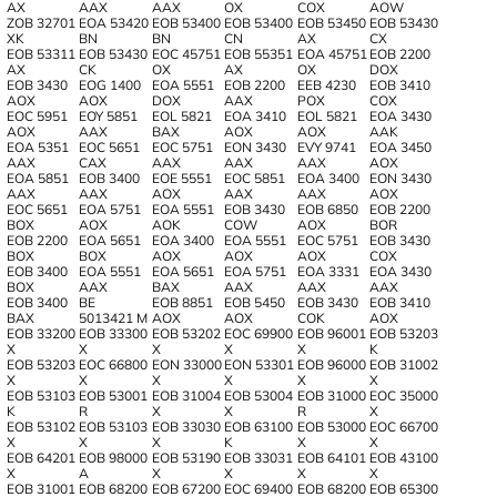
AX
AAX
AAX
OX
COX
AOW
ZOB 32701
EOA 53420
EOB 53400
EOB 53400
EOB 53450
EOB 53430
XK
BN
BN
CN
AX
CX
EOB 53311
EOB 53430
EOC 45751
EOB 55351
EOA 45751
EOB 2200
AX
CK
OX
AX
OX
DOX
EOB 3430
EOG 1400
EOA 5551
EOB 2200
EEB 4230
EOB 3410
AOX
AOX
DOX
AAX
POX
COX
EOC 5951
EOY 5851
EOL 5821
EOA 3410
EOL 5821
EOA 3430
AOX
AAX
BAX
AOX
AOX
AAK
EOA 5351
EOC 5651
EOC 5751
EON 3430
EVY 9741
EOA 3450
AAX
CAX
AAX
AAX
AAX
AOX
EOA 5851
EOB 3400
EOE 5551
EOC 5851
EOA 3400
EON 3430
AAX
AAX
AOX
AAX
AAX
AOX
EOC 5651
EOA 5751
EOA 5551
EOB 3430
EOB 6850
EOB 2200
BOX
AOX
AOK
COW
AOX
BOR
EOB 2200
EOA 5651
EOA 3400
EOA 5551
EOC 5751
ЕОВ 3430
BOX
BOX
AOX
AOX
AOX
COХ
EOB 3400
EOA 5551
EOA 5651
EOA 5751
EOA 3331
EOA 3430
BOX
AAX
BAX
AAX
AAX
AAX
EOB 3400
BE
EOB 8851
EOB 5450
EOB 3430
EOB 3410
BAX
5013421 M
AOX
AOX
COK
AOX
EOB 33200
EOB 33300
EOB 53202
EOC 69900
EOB 96001
EOB 53203
X
X
X
X
X
K
EOB 53203
EOC 66800
EON 33000
EON 53301
EOB 96000
EOB 31002
X
X
X
X
X
X
EOB 53103
EOB 53001
EOB 31004
EOB 53004
EOB 31000
EOC 35000
K
R
X
X
R
X
EOB 53102
EOB 53103
EOB 33030
EOB 63100
EOB 53000
EOC 66700
X
X
X
K
X
X
EOB 64201
EOB 98000
EOB 53190
EOB 33031
EOB 64101
EOB 43100
X
A
X
X
X
X
EOB 31001
EOB 68200
EOB 67200
EOC 69400
EOB 68200
EOB 65300