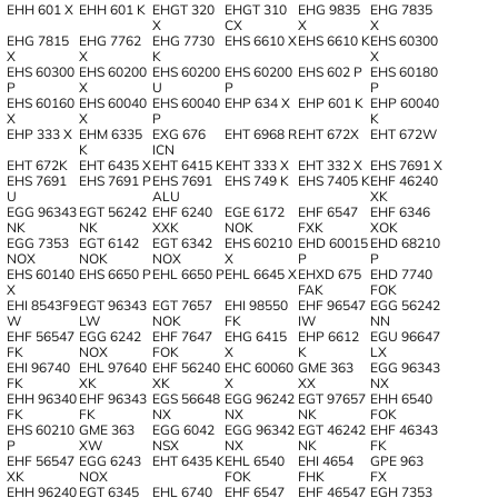
EHH 601 X
EHH 601 K
EHGT 320
EHGT 310
EHG 9835
EHG 7835
X
CX
X
X
EHG 7815
EHG 7762
EHG 7730
EHS 6610 X
EHS 6610 K
EHS 60300
X
X
K
X
EHS 60300
EHS 60200
EHS 60200
EHS 60200
EHS 602 P
EHS 60180
P
X
U
P
P
EHS 60160
EHS 60040
EHS 60040
EHP 634 X
EHP 601 K
EHP 60040
X
X
P
K
EHP 333 X
EHM 6335
EXG 676
EHT 6968 R
EHT 672X
EHT 672W
K
ICN
EHT 672K
EHT 6435 X
EHT 6415 K
EHT 333 X
EHT 332 X
EHS 7691 X
EHS 7691
EHS 7691 P
EHS 7691
EHS 749 K
EHS 7405 K
EHF 46240
U
ALU
XK
EGG 96343
EGT 56242
EHF 6240
EGE 6172
EHF 6547
EHF 6346
NK
NK
XXK
NOK
FXK
XOK
EGG 7353
EGT 6142
EGT 6342
EHS 60210
EHD 60015
EHD 68210
NOX
NOK
NOX
X
P
P
EHS 60140
EHS 6650 P
EHL 6650 P
EHL 6645 X
EHXD 675
EHD 7740
X
FAK
FOK
EHI 8543F9
EGT 96343
EGT 7657
EHI 98550
EHF 96547
EGG 56242
W
LW
NOK
FK
IW
NN
EHF 56547
EGG 6242
EHF 7647
EHG 6415
EHP 6612
EGU 96647
FK
NOX
FOK
X
K
LX
EHI 96740
EHL 97640
EHF 56240
EHC 60060
GME 363
EGG 96343
FK
XK
ХK
X
XX
NX
EHH 96340
EHF 96343
EGS 56648
EGG 96242
EGT 97657
EHH 6540
FK
FK
NX
NX
NK
FOK
EHS 60210
GME 363
EGG 6042
EGG 96342
EGT 46242
EHF 46343
P
XW
NSX
NX
NK
FK
EHF 56547
EGG 6243
EHT 6435 K
EHL 6540
EHI 4654
GPE 963
XK
NOX
FOK
FHK
FX
EHH 96240
EGT 6345
EHL 6740
EHF 6547
EHF 46547
EGH 7353