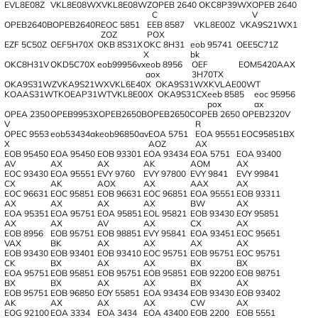
EVL8E08Z
VKL8E08WX
VKL8E08WZ
OPEB 2640
OKC8P39WX
OPEB 2640
C
V
OPEB2640B
OPEB2640R
EOC 5851
EEB 8587
VKL8E00Z
VKA9S21WX1
ZOZ
POX
EZF 5C50Z
OEF5H70X
OKB 8S31X
OKC 8H31
eob 95741
OEE5C71Z
X
bk
OKC8H31V
OKD5C70X
eob99956vx
eob 8956
OEF
EOM5420AAX
aox
3H70TX
OKA9S31WZ
VKA9S21WX
VKL6E40X
OKA9S31WX
KVLAE00WT
KOAAS31WT
KOEAP31WT
VKL8E00X
OKA9S31CX
eeb 8585
eoc 95956
pox
ax
OPEA 2350
OPEB9953X
OPEB2650B
OPEB2650C
OPEB 2650
OPEB2320V
V
R
OPEC 9553
eob53434ak
eob96850av
EOA 5751
EOA 95551
EOC95851BX
X
AOZ
AX
EOB 95450
EOA 95450
EOB 93301
EOA 93434
EOA 5751
EOA 93400
AV
AX
AX
AK
AOM
AX
EOC 93430
EOA 95551
EVY 9760
EVY 97800
EVY 9841
EVY 99841
CX
AK
AOX
AX
AAX
AX
EOC 96631
EOC 95851
EOB 96631
EOC 96851
EOA 95551
EOB 93311
AX
AX
AX
AX
BW
AX
EOA 95351
EOA 95751
EOA 95851
EOL 95821
EOB 93430
EOY 95851
AX
AX
AV
AX
CX
AX
EOB 8956
EOB 95751
EOB 98851
EVY 95841
EOA 93451
EOC 95651
VAX
BK
AX
AX
AX
AX
EOB 93430
EOB 93401
EOB 93410
EOC 95751
EOB 95751
EOC 95751
CK
BX
AX
AX
BX
BX
EOA 95751
EOB 95851
EOB 95751
EOB 95851
EOB 92200
EOB 98751
BX
BX
AX
AX
BX
AX
EOB 95751
EOB 96850
EOY 55851
EOA 93434
EOB 93430
EOB 93402
AK
AX
AX
AX
CW
AX
EOG 92100
EOA 3334
EOA 3434
EOA 43400
EOB 2200
EOB 5551