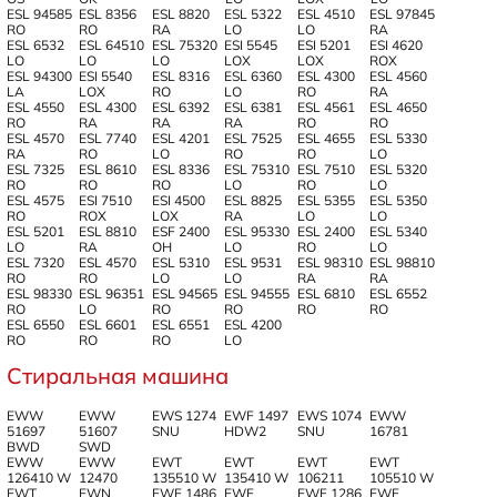
ESL 94585
ESL 8356
ESL 8820
ESL 5322
ESL 4510
ESL 97845
RO
RO
RA
LO
LO
RA
ESL 6532
ESL 64510
ESL 75320
ESI 5545
ESI 5201
ESI 4620
LO
LO
LO
LOX
LOX
ROX
ESL 94300
ESI 5540
ESL 8316
ESL 6360
ESL 4300
ESL 4560
LA
LOX
RO
LO
RO
RA
ESL 4550
ESL 4300
ESL 6392
ESL 6381
ESL 4561
ESL 4650
RO
RA
RA
RA
RO
RO
ESL 4570
ESL 7740
ESL 4201
ESL 7525
ESL 4655
ESL 5330
RA
RO
LO
RO
RO
LO
ESL 7325
ESL 8610
ESL 8336
ESL 75310
ESL 7510
ESL 5320
RO
RO
RO
LO
RO
LO
ESL 4575
ESI 7510
ESI 4500
ESL 8825
ESL 5355
ESL 5350
RO
ROX
LOX
RA
LO
LO
ESL 5201
ESL 8810
ESF 2400
ESL 95330
ESL 2400
ESL 5340
LO
RA
OH
LO
RO
LO
ESL 7320
ESL 4570
ESL 5310
ESL 9531
ESL 98310
ESL 98810
RO
RO
LO
LO
RA
RA
ESL 98330
ESL 96351
ESL 94565
ESL 94555
ESL 6810
ESL 6552
RO
LO
RO
RO
RO
RO
ESL 6550
ESL 6601
ESL 6551
ESL 4200
RO
RO
RO
LO
Стиральная машина
EWW
EWW
EWS 1274
EWF 1497
EWS 1074
EWW
51697
51607
SNU
HDW2
SNU
16781
BWD
SWD
EWW
EWW
EWT
EWT
EWT
EWT
126410 W
12470
135510 W
135410 W
106211
105510 W
EWT
EWN
EWF 1486
EWF
EWF 1286
EWF