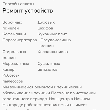
Способы оплаты
Ремонт устройств
Варочных
Духовых
панелей
шкафов
Кофемашин
Кухонных плит
Парогенераторов
Посудомоечных
машин
Стиральных
Холодильников
машин
Морозильных
Сушильных
камер
автоматов
Роботов-
пылесосов
Мы занимаемся ремонтом и техническим
обслуживанием техники Electrolux по истечении
гарантийного периода. Наш центр в Нижнем
Новгороде работает независимо и не имеет