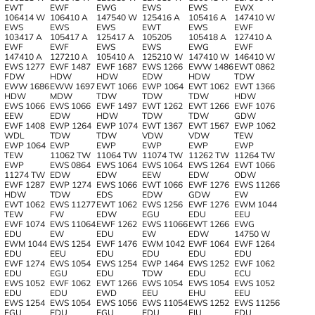
EWT
EWF
EWG
EWS
EWS
EWX
106414 W
106410 A
147540 W
125416 A
105416 A
147410 W
EWS
EWS
EWS
EWT
EWS
EWF
103417 A
105417 A
125417 A
105205
105418 A
127410 A
EWF
EWF
EWS
EWS
EWG
EWF
147410 A
127210 A
105410 A
125210 W
147410 W
146410 W
EWS 1277
EWF 1487
EWF 1687
EWS 1266
EWW 1486
EWT 0862
FDW
HDW
HDW
EDW
HDW
TDW
EWW 1686
EWW 1697
EWT 1066
EWP 1064
EWT 1062
EWT 1366
HDW
MDW
TDW
TDW
TDW
HDW
EWS 1066
EWS 1066
EWF 1497
EWT 1262
EWT 1266
EWF 1076
EEW
EDW
HDW
TDW
TDW
GDW
EWF 1408
EWP 1264
EWP 1074
EWT 1367
EWT 1567
EWP 1062
WDL
TDW
TDW
VDW
VDW
TEW
EWP 1064
EWP
EWP
EWP
EWP
EWP
TEW
11062 TW
11064 TW
11074 TW
11262 TW
11264 TW
EWP
EWS 0864
EWS 1064
EWS 1064
EWS 1264
EWT 1066
11274 TW
EDW
EDW
EEW
EDW
ODW
EWF 1287
EWP 1274
EWS 1066
EWT 1066
EWF 1276
EWS 11266
HDW
TDW
EDS
EDW
GDW
EW
EWT 1062
EWS 11277
EWT 1062
EWS 1256
EWF 1276
EWM 1044
TEW
FW
EDW
EGU
EDU
EEU
EWF 1074
EWS 11064
EWF 1262
EWS 11066
EWT 1266
EWG
EDU
EW
EDU
EW
EDW
14750 W
EWM 1044
EWS 1254
EWF 1476
EWM 1042
EWF 1064
EWF 1264
EDU
EEU
EDU
EDU
EDU
EDU
EWF 1274
EWS 1054
EWS 1254
EWP 1464
EWS 1252
EWF 1062
EDU
EGU
EDU
TDW
EDU
ECU
EWS 1052
EWF 1062
EWT 1266
EWS 1054
EWS 1054
EWS 1052
EDU
EDU
EWD
EEU
EHU
EEU
EWS 1254
EWS 1054
EWS 1056
EWS 11054
EWS 1252
EWS 11256
EGU
EDU
EGU
EDU
EIU
EDU