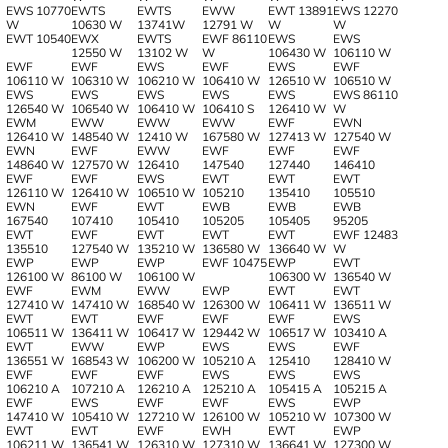
EWS 10770
EWTS
EWTS
EWW
EWT 13891
EWS 12270
W
10630 W
13741W
12791 W
W
W
EWT 10540
EWX
EWTS
EWF 86110
EWS
EWS
12550 W
13102 W
W
106430 W
106110 W
EWF
EWF
EWS
EWF
EWS
EWF
106110 W
106310 W
106210 W
106410 W
126510 W
106510 W
EWS
EWS
EWS
EWS
EWS
EWS 86110
126540 W
106540 W
106410 W
106410 S
126410 W
W
EWM
EWW
EWW
EWW
EWF
EWN
126410 W
148540 W
12410 W
167580 W
127413 W
127540 W
EWN
EWF
EWW
EWF
EWF
EWF
148640 W
127570 W
126410
147540
127440
146410
EWF
EWF
EWS
EWT
EWT
EWT
126110 W
126410 W
106510 W
105210
135410
105510
EWN
EWF
EWT
EWB
EWB
EWB
167540
107410
105410
105205
105405
95205
EWT
EWF
EWT
EWT
EWT
EWF 12483
135510
127540 W
135210 W
136580 W
136640 W
W
EWP
EWP
EWP
EWF 10475
EWP
EWT
126100 W
86100 W
106100 W
106300 W
136540 W
EWF
EWM
EWW
EWP
EWT
EWT
127410 W
147410 W
168540 W
126300 W
106411 W
136511 W
EWT
EWT
EWF
EWF
EWF
EWS
106511 W
136411 W
106417 W
129442 W
106517 W
103410 A
EWT
EWW
EWP
EWS
EWS
EWF
136551 W
168543 W
106200 W
105210 A
125410
128410 W
EWF
EWF
EWF
EWS
EWS
EWS
106210 A
107210 A
126210 A
125210 A
105415 A
105215 A
EWF
EWS
EWF
EWF
EWS
EWP
147410 W
105410 W
127210 W
126100 W
105210 W
107300 W
EWT
EWT
EWF
EWH
EWT
EWP
106211 W
136541 W
126310 W
127310 W
136641 W
127300 W