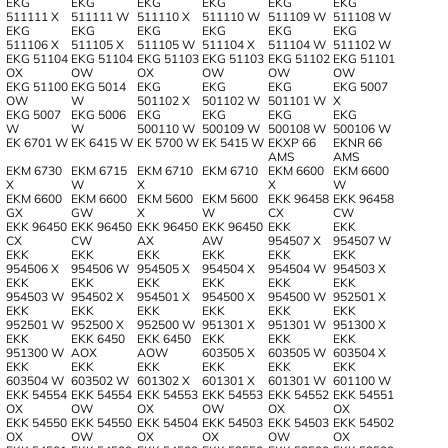
EKG
EKG
EKG
EKG
EKG
EKG
511111 X
511111 W
511110 X
511110 W
511109 W
511108 W
EKG
EKG
EKG
EKG
EKG
EKG
511106 X
511105 X
511105 W
511104 X
511104 W
511102 W
EKG 51104
EKG 51104
EKG 51103
EKG 51103
EKG 51102
EKG 51101
OX
OW
OX
OW
OW
OW
EKG 51100
EKG 5014
EKG
EKG
EKG
EKG 5007
OW
W
501102 X
501102 W
501101 W
X
EKG 5007
EKG 5006
EKG
EKG
EKG
EKG
W
W
500110 W
500109 W
500108 W
500106 W
EK 6701 W
EK 6415 W
EK 5700 W
EK 5415 W
EKXP 66
EKNR 66
AMS
AMS
EKM 6730
EKM 6715
EKM 6710
EKM 6710
EKM 6600
EKM 6600
X
W
X
X
W
EKM 6600
EKM 6600
EKM 5600
EKM 5600
EKK 96458
EKK 96458
GX
GW
X
W
CX
CW
EKK 96450
EKK 96450
EKK 96450
EKK 96450
EKK
EKK
CX
CW
AX
AW
954507 X
954507 W
EKK
EKK
EKK
EKK
EKK
EKK
954506 X
954506 W
954505 X
954504 X
954504 W
954503 X
EKK
EKK
EKK
EKK
EKK
EKK
954503 W
954502 Х
954501 X
954500 X
954500 W
952501 X
EKK
EKK
EKK
EKK
EKK
EKK
952501 W
952500 X
952500 W
951301 X
951301 W
951300 X
EKK
EKK 6450
EKK 6450
EKK
EKK
EKK
951300 W
AOX
AOW
603505 X
603505 W
603504 X
EKK
EKK
EKK
EKK
EKK
EKK
603504 W
603502 W
601302 X
601301 X
601301 W
601100 W
EKK 54554
EKK 54554
EKK 54553
EKK 54553
EKK 54552
EKK 54551
OX
OW
OX
OW
OX
OX
EKK 54550
EKK 54550
EKK 54504
EKK 54503
EKK 54503
EKK 54502
OX
OW
OX
OX
OW
OХ