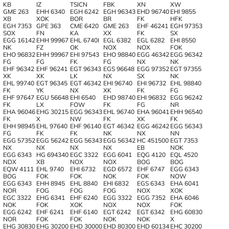
KB
IZ
TSICN
FBK
XN
XW
GME 263
EHH 6340
EGH 6242
EGH 96343
EHD 96740
EHI 9855
XB
XOK
BOR
BR
FK
HFK
EGH 7353
GPE 363
CME 6420
GME 263
EHF 46241
EGH 97353
SOX
FN
KA
XX
FK
SX
EGG 16142
EHH 99967
EHL 6740I
EGL 6382
EGL 6282
EHI 8550
NK
FZ
OK
NOX
NOX
FOK
EHO 96832
EHH 99967
EHI 97543
EHO 98840
EGG 46342
EGG 96342
FG
FG
FK
FG
NX
NK
EHF 96342
EHF 96241
EGT 96343
EGS 96648
EGG 97352
EGT 97355
XK
XK
LK
NX
SX
NK
EHL 99740
EGT 96345
EGT 46342
EHI 96740
EHI 96732
EHL 98840
FK
YK
NX
XK
FK
FG
EHF 97647
EGU 56648
EHI 6540
EHD 98740
EHI 96832
EGG 96242
FK
LX
FOW
FK
FG
NR
EHA 96046
EHG 30215
EGG 96343
EHL 96740
EHA 96041
EHH 96540
FK
X
NW
FK
XK
FK
EHH 98945
EHL 97640
EHF 96140
EGT 46342
EGG 46242
EGG 56343
FG
FK
FK
NK
NX
NN
EGG 57352
EGG 56242
EGG 56343
EGG 56342
HC 451500
EGT 7353
NX
NX
NX
NX
EB
NOK
EGG 6343
HG 694340
EGC 3322
EGG 6041
EQG 4120
EQL 4520
NDX
XB
NOX
NOX
BOG
BOG
EQW 4111
EHL 9740
EHI 6732
EGD 6572
EHF 6747
EGG 6343
BOG
FOK
FOK
NOK
FOK
NOW
EGG 6343
EHH 8945
EHL 8840
EHI 6832
EGS 6343
EHA 6041
NOR
FOG
FOG
FOG
NOX
XOK
EGC 3322
EHG 6341
EHF 6240
EGG 3322
EGG 7352
EHA 6046
NOK
FOK
XOK
NOX
NOX
FOK
EGG 6242
EHF 6241
EHF 6140
EGT 6242
EGT 6342
EHG 60830
NOR
FOK
FOK
NOK
NOK
X
EHG 30830
EHG 30200
EHD 30000
EHD 80300
EHD 60134
EHC 30200