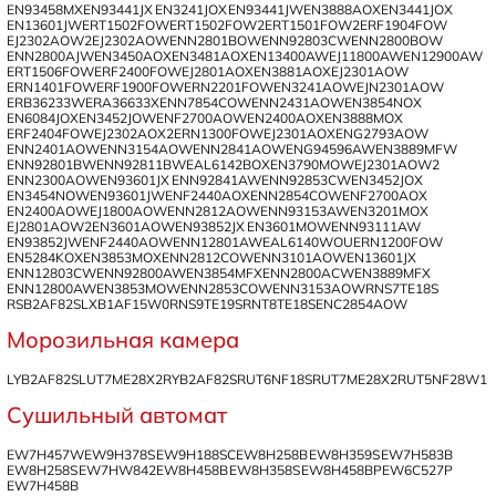
EN93458MX
EN93441JX
EN3241JOX
EN93441JW
EN3888AOX
EN3441JOX
EN13601JW
ERT1502FOW
ERT1502FOW2
ERT1501FOW2
ERF1904FOW
EJ2302AOW2
EJ2302AOW
ENN2801BOW
ENN92803CW
ENN2800BOW
ENN2800AJW
EN3450AOX
EN3481AOX
EN13400AW
EJ11800AW
EN12900AW
ERT1506FOW
ERF2400FOW
EJ2801AOX
EN3881AOX
EJ2301AOW
ERN1401FOW
ERF1900FOW
ERN2201FOW
EN3241AOW
EJN2301AOW
ERB36233W
ERA36633X
ENN7854COW
ENN2431AOW
EN3854NOX
EN6084JOX
EN3452JOW
ENF2700AOW
EN2400AOX
EN3888MOX
ERF2404FOW
EJ2302AOX2
ERN1300FOW
EJ2301AOX
ENG2793AOW
ENN2401AOW
ENN3154AOW
ENN2841AOW
ENG94596AW
EN3889MFW
ENN92801BW
ENN92811BW
EAL6142BOX
EN3790MOW
EJ2301AOW2
ENN2300AOW
EN93601JX
ENN92841AW
ENN92853CW
EN3452JOX
EN3454NOW
EN93601JW
ENF2440AOX
ENN2854COW
ENF2700AOX
EN2400AOW
EJ1800AOW
ENN2812AOW
ENN93153AW
EN3201MOX
EJ2801AOW2
EN3601AOW
EN93852JX
EN3601MOW
ENN93111AW
EN93852JW
ENF2440AOW
ENN12801AW
EAL6140WOU
ERN1200FOW
EN5284KOX
EN3853MOX
ENN2812COW
ENN3101AOW
EN13601JX
ENN12803CW
ENN92800AW
EN3854MFX
ENN2800ACW
EN3889MFX
ENN12800AW
EN3853MOW
ENN2853COW
ENN3153AOW
RNS7TE18S
RSB2AF82S
LXB1AF15W0
RNS9TE19S
RNT8TE18S
ENC2854AOW
Морозильная камера
LYB2AF82S
LUT7ME28X2
RYB2AF82S
RUT6NF18S
RUT7ME28X2
RUT5NF28W1
Сушильный автомат
EW7H457W
EW9H378S
EW9H188SC
EW8H258B
EW8H359S
EW7H583B
EW8H258S
EW7HW842
EW8H458B
EW8H358S
EW8H458BP
EW6C527P
EW7H458B