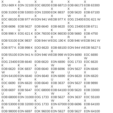
X
A
X
X
X
X
ZOU 669 X
EON 32100
EOC 68200
EOB 68713
EOB 66173
EOB 63300
K
X
X
X
X
EOB 31000
EOB 53003
EON 32000
EOK 8837
EOB 5620
EOB 67100
X
X
X
X
W
X
EOC 68100
EOB 977 W
EON 941 W
EOB 977 X
EOG 23400
EOG 621 W
X
X
EOB 6696
EOB 5627
EOB 6640
EOB 6620
EOG 23400
EOB 6711
K
U
X
K
W
X
EOB 998 X
EOG 621 K
EOK 76030
EOK 86030
EOB 5660
EOB 4750
X
X
R
X
EOB 53100
EOK 9837
EOB 944 W
EOG 190 K
EOB 946 W
EOB 941 W
X
X
EOB 977 K
EOB 998 K
EOO 6620
EOB 68100
EON 944 W
EOB 5627 S
X
X
EOB 55100
EON 941 N
EON 946 W
EOB 998 W
EON 6690
EOC 6690
X
X
W
EOG 23400
EOB 6640
EOB 6620
EON 6690
EOG 1733
EOC 6620
K
K
X
W
W
X
EOB 6620
EOK 6837
EOB 6640
EOB 6696
EON 5627
EON 6640
W
X
U
W
U
X
EON 64100
EON 6640
EON 6640
EON 6690
EON 6620
EON 6620
K
W
K
U
K
X
EOC 6690
EON 6620
EOB 6640
EOB 3637
EON 5627
EOB 9890
X
W
W
X
W
X
EOB 6697
EOB 5647
EOC 68000
EOB 64100
EOB 5620
EOB 33000
U
W
X
W
X
X
EOB 68000
EON 31000
EOG 1733
EOB 5627
EON 3637
EOC 55100
A
X
K
W
X
X
EOB 53000
EOB 32000
EOG 1733
EON 67000
EOB 6696
EOB 64100
R
X
X
X
X
A
EOB 98000
EON 6697
EOK 96030
EON 5627
EOB 5627
EON 64100