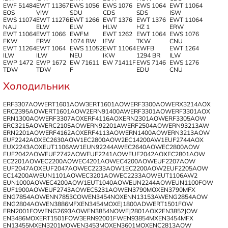
EWF 51484
EWT 11367
EWS 1056
EWS 1076
EWS 1064
EWT 11064
EOS
VIW
SDU
CDS
SDS
ISW
EWS 11074
EWT 11276
EWT 1266
EWT 1376
EWT 1376
EWT 11064
NAU
ELW
ELW
HLW
HZ 1
ERW
EWT 11064
EWT 1066
EWFM
EWT 1262
EWT 1064
EWS 1076
EKW
ERW
1074 BW
IEW
TKW
CNU
EWT 11264
EWT 1064
EWS 11052
EWT 11064
EWFB
EWT 1264
ILW
ILW
NEU
IKW
1294 BR
ILW
EWP 1472
EWP 1672
EW 71611
EW 71411F
EWS 7146
EWS 1276
TDW
TDW
F
EDU
CNU
Холодильник
ERF3307AOW
ERT1601AOW3
ERT1601AOW
ERF3300AOW
ERX3214AOX
ERC2395AOW
ERT1601AOW2
ERN91400AW
ERF3301AOW
ERF3301AOX
ERN1300AOW
ERF3307AOX
ERF4116AOX
ERN2301AOW
ERF3305AOW
ERC3215AOW
ERC2105AOW
ERN92201AW
ERF2504AOW
ERN93213AW
ERN2201AOW
ERF4162AOX
ERF4113AOW
ERN1400AOW
ERN3213AOW
EUF2242AOX
EC2630AOW1
EC2800AOW2
EC14200AW1
EUF2744AOX
EUX2243AOX
EUT1106AW1
EUN92244AW
EC2640AOW
EC2800AOW
EUF2042AOW
EUF2742AOW
EUF2241AOW
EUF2042AOX
EC2801AOW
EC2201AOW
EC2200AOW
EC4201AOW
EC4200AOW
EUF2207AOW
EUF2047AOX
EUF2047AOW
EC2233AOW1
EC2200AOW2
EUF2205AOW
EC14200AW
EUN1101AOW
EC3201AOW
EC2233AOW
EUT1106AW2
EUN1000AOW
EC4200AOW1
EUT1040AOW
EUN2244AOW
EUN1100FOW
EUF1900AOW
EUF2743AOW
EC5231AOW
EN3790MOX
EN3790MFX
ENG7854AOW
ENN7853COW
EN3454NOX
ENN13153AW
ENG2854AOW
ENG2804AOW
EN3886MFX
EN3454MOX
EJ1800ADW
ERT1501FOW
ERN2001FOW
ENG2693AOW
EN3854NOW
EJ2801AOX2
EN3852JOW
EN3486MOX
ERT1501FOW3
ERN92001FW
EN93854MX
EN3454MFX
EN13455MX
EN3201MOW
EN3453MOX
EN3601MOX
ENC2813AOW