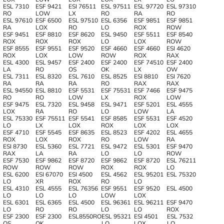
ESL 7310
ESF 9421
ESI 76511
ESL 97511
ESL 97720
ESL 97310
RO
LOW
LX
RO
RA
RO
ESL 97610
ESF 6500
ESL 97510
ESL 6356
ESF 9851
ESF 9851
RA
LOX
RO
LO
ROX
ROW
ESF 9451
ESF 8810
ESF 8620
ESL 9450
ESF 5511
ESF 8540
ROX
ROX
ROX
LO
LOX
ROW
ESF 8555
ESF 9551
ESF 9520
ESF 4660
ESF 4660
ESI 4620
ROX
LOX
LOW
ROW
ROX
RAX
ESL 4300
ESL 9457
ESF 2400
ESF 2400
ESF 74510
ESF 2400
LA
RO
OS
OK
LX
OW
ESL 7311
ESL 8320
ESL 7610
ESL 8525
ESI 8810
ESI 7620
RA
RA
RA
RO
RAX
RAX
ESL 94550
ESL 8810
ESF 5531
ESF 75531
ESF 7466
ESF 9475
RO
RO
LOW
LX
ROX
LOW
ESF 9475
ESL 7320
ESL 9458
ESL 9471
ESF 5201
ESL 4555
LOX
RA
RO
LO
LOW
LA
ESL 75330
ESF 75511
ESF 5541
ESF 8585
ESF 5531
ESF 4520
LO
LX
LOX
ROX
LOX
LOX
ESF 4710
ESF 5545
ESF 8635
ESL 8523
ESF 4202
ESL 4655
ROX
LOX
ROX
RO
LOW
RA
ESI 8730
ESL 5360
ESL 7721
ESL 9472
ESL 5301
ESF 9470
RAX
LA
RA
LO
LO
ROW
ESF 7530
ESF 9862
ESF 8720
ESF 9862
ESF 8720
ESL 76211
ROW
ROW
ROW
ROX
ROX
LO
ESL 6200
ESI 67070
ESI 4500
ESL 4562
ESL 95201
ESL 75320
LO
XR
ROX
RO
LO
ESL 4310
ESL 4555
ESL 76356
ESF 9551
ESF 9520
ESL 4500
LO
LO
LO
LOW
LOX
ESL 6301
ESL 6365
ESL 4500
ESL 96361
ESL 96211
ESF 9470
LO
RO
RO
LO
LO
ROX
ESF 2300
ESF 2300
ESL8550RO
ESL 95321
ESI 4501
ESL 7532
OS
OK
LO
LOX
LO