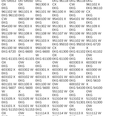
EKI 54553
EKI 54550
EKG
EKG 96118
EKG 96118
EKG
OX
OX
961300 X
CX
CW
961102 X
EKG
EKG
EKG
EKG
EKG
EKG 96110
961102 W
961101 X
961101 W
961100 X
961100 W
CX
EKG 96110
EKG
EKG
EKG
EKG
EKG
CW
960108 W
960100 W
954101 X
954101 W
954100 X
EKG
EKG
EKG
EKG
EKG
EKG
954100 W
951303 X
951302 W
951301 X
951300 W
951109 X
EKG
EKG
EKG
EKG
EKG
EKG
951109 W
951108 X
951108 W
951107 W
951106 W
951105 W
EKG
EKG
EKG
EKG
EKG
EKG
951104 X
951104 W
951103 X
951103 W
951102 W
951101 W
EKG
EKG
EKG
EKG 95010
EKG 95010
EKG 6720
951100 W
950100 X
950100 W
CX
CW
X
EKG 6720
EKG 6600
EKG 6600
EKG 61300
EKG 61102
EKG 61102
X
W
OX
OX
OW
EKG 61101
EKG 61101
EKG 61100
EKG 61100
EKG
EKG
OX
OW
OX
OW
603303 X
603303 W
EKG
EKG
EKG
EKG
EKG
EKG
603302 X
603302 W
603301 X
603301 W
603300 X
603300 W
EKG
EKG
EKG
EKG
EKG
EKG
603102 X
603102 W
603101 X
603101 W
601104 X
601101 X
EKG
EKG
EKG
EKG 60100
EKG
EKG 5610
601101 W
601100 X
601100 W
OW
600102 W
X
EKG 5607
EKG 5600
EKG 5600
EKG
EKG 54100
EKG 54100
W
X
W
551102 W
OX
OW
EKG
EKG
EKG
EKG
EKG
EKG
513105 X
513105 W
513104 X
513104 W
513102 X
513102 W
EKG
EKG
EKG
EKG
EKG 51301
EKG 51300
513101 X
513101 W
513100 X
513100 W
OX
OW
EKG 51153
EKG 51153
EKG
EKG
EKG
EKG
OX
OW
511114 X
511114 W
511113 X
511112 W