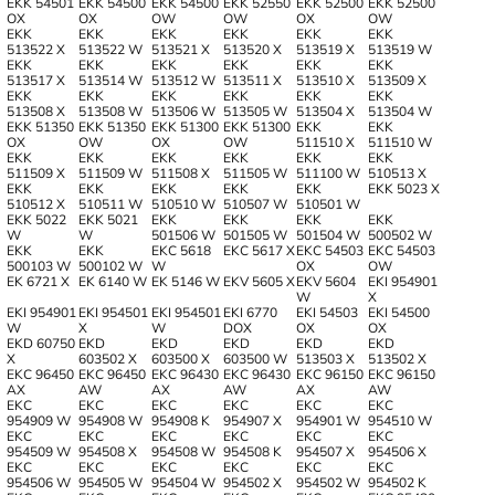
EKK 54501
EKK 54500
EKK 54500
EKK 52550
EKK 52500
EKK 52500
OX
OX
OW
OW
OX
OW
EKK
EKK
EKK
EKK
EKK
EKK
513522 X
513522 W
513521 X
513520 X
513519 X
513519 W
EKK
EKK
EKK
EKK
EKK
EKK
513517 X
513514 W
513512 W
513511 X
513510 X
513509 X
EKK
EKK
EKK
EKK
EKK
EKK
513508 X
513508 W
513506 W
513505 W
513504 X
513504 W
EKK 51350
EKK 51350
EKK 51300
EKK 51300
EKK
EKK
OX
OW
OX
OW
511510 X
511510 W
EKK
EKK
EKK
EKK
EKK
EKK
511509 X
511509 W
511508 X
511505 W
511100 W
510513 X
EKK
EKK
EKK
EKK
EKK
EKK 5023 X
510512 X
510511 W
510510 W
510507 W
510501 W
EKK 5022
EKK 5021
EKK
EKK
EKK
EKK
W
W
501506 W
501505 W
501504 W
500502 W
EKK
EKK
EKC 5618
EKC 5617 X
EKC 54503
EKC 54503
500103 W
500102 W
W
OX
OW
EK 6721 X
EK 6140 W
EK 5146 W
EKV 5605 X
EKV 5604
EKI 954901
W
X
EKI 954901
EKI 954501
EKI 954501
EKI 6770
EKI 54503
EKI 54500
W
X
W
DOX
OX
OX
EKD 60750
EKD
EKD
EKD
EKD
EKD
X
603502 X
603500 X
603500 W
513503 X
513502 X
EKC 96450
EKC 96450
EKC 96430
EKC 96430
EKC 96150
EKC 96150
AX
AW
AX
AW
AX
AW
EKC
EKC
EKC
EKC
EKC
EKC
954909 W
954908 W
954908 K
954907 X
954901 W
954510 W
EKC
EKC
EKC
EKC
EKC
EKC
954509 W
954508 X
954508 W
954508 K
954507 X
954506 X
EKC
EKC
EKC
EKC
EKC
EKC
954506 W
954505 W
954504 W
954502 X
954502 W
954502 K