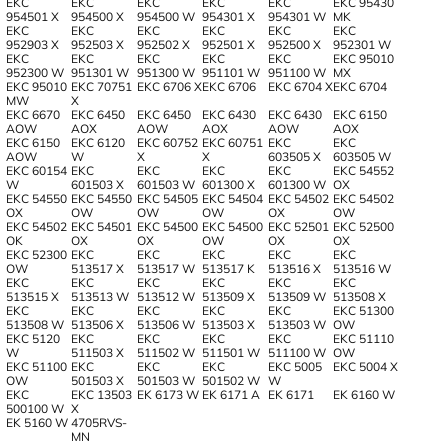
EKC
EKC
EKC
EKC
EKC
EKC 95430
954501 X
954500 X
954500 W
954301 X
954301 W
MK
EKC
EKC
EKC
EKC
EKC
EKC
952903 X
952503 X
952502 X
952501 X
952500 X
952301 W
EKC
EKC
EKC
EKC
EKC
EKC 95010
952300 W
951301 W
951300 W
951101 W
951100 W
MX
EKC 95010
EKC 70751
EKC 6706 X
EKC 6706
EKC 6704 X
EKC 6704
MW
X
EKC 6670
EKC 6450
EKC 6450
EKC 6430
EKC 6430
EKC 6150
AOW
AOX
AOW
AOX
AOW
AOX
EKC 6150
EKC 6120
EKC 60752
EKC 60751
EKC
EKC
AOW
W
X
X
603505 X
603505 W
EKC 60154
EKC
EKC
EKC
EKC
EKC 54552
W
601503 X
601503 W
601300 X
601300 W
OX
EKC 54550
EKC 54550
EKC 54505
EKC 54504
EKC 54502
EKC 54502
OX
OW
OW
OW
OX
OW
EKC 54502
EKC 54501
EKC 54500
EKC 54500
EKC 52501
EKC 52500
OK
OX
OX
OW
OX
OX
EKC 52300
EKC
EKC
EKC
EKC
EKC
OW
513517 X
513517 W
513517 K
513516 X
513516 W
EKC
EKC
EKC
EKC
EKC
EKC
513515 X
513513 W
513512 W
513509 X
513509 W
513508 X
EKC
EKC
EKC
EKC
EKC
EKC 51300
513508 W
513506 X
513506 W
513503 X
513503 W
OW
EKC 5120
EKC
EKC
EKC
EKC
EKC 51110
W
511503 X
511502 W
511501 W
511100 W
OW
EKC 51100
EKC
EKC
EKC
EKC 5005
EKC 5004 X
OW
501503 X
501503 W
501502 W
W
EKC
EKC 13503
EK 6173 W
EK 6171 A
EK 6171
EK 6160 W
500100 W
X
EK 5160 W
4705RVS-
MN