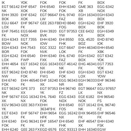
IK
YOK
FOK
FOK
FK
BOX
EGT 56142
EHF 6547
EHI 6540
EHH 6340
GME 363
EGG 6342
NK
XOK
FOK
FOK
XB
NOX
EHH 3920
EHF 6342
EGT 96647
EHL 9740
EGH 16343
EGH 6343
BOK
XOK
LW
FAZ
BX
BOX
EGU 6647
EHF 96747
GEE 263 FB
EHO 8840
EGH 6242
EHF 3920
LOX
FK
FOG
BOX
BOK
EHF 76451
EGS 6648
EHH 3920
EGT 97353
CEE 6432
EGH 6349
FK
NOX
BVK
YW
KX
BOX
EGH 6343
EGT 7355
EHH 6340
EHI 8550
EQL 4520
EHD 8740
BOW
NOK
IOW
FHK
BOZ
IOK
EGH 6343
EHI 7543
EGC 3322
EGT 6647
EHH 46340
EHH 6540
BOR
FOK
NVK
LOK
FK
X8K
EGH 6242
EHI 6540
EHH 6340
EHL 6740
EGH 6342
EGT 6342
LOX
FWP
FXK
FAZ
BOX
YOK
EHH 4654
EGT 16342
EGG 16343
EGT 46142
EHG 46341
EGT 7353
HFK
NX
NX
NK
FK
YOK
EGT 96342
EHD 8740
EHI 6540
EHF 6343
EGH 6343
EGT 6342
NW
FOK
FW1
FOK
LOX
YOW
EHI 6740
EHH 46540
EHF 16240
EGG 96343
EGH 96333
EHF 96346
FOK
FK
XK
NR
BX
XK
EGT 56342
GPE 373
EGT 97353
EHI 96740
EGT 96647
EGU 97657
NK
XX
YK
FZ
LK
NX
EHF 56747
EGG 16342
EHL 7640
EGG 6343
EGE 6182
EHI 96540
XK
NX
FOK
NOX
NOK
FS
EGV 96343
GEE 363 FX
EHH
EHI 6540
EGT 16142
EHL 96740
YK
3634F9 K
FOS
NK
FZ
EGT 6343
EHF 56747
EHH 9654
EGG 16242
EHX 96455
EHF 96546
LOK
FK
HFK
NX
FK
FK
EHI 6340
EHG 96341
EHF 16547
EHI 6540
EHF 46547
EHH 6340
FOK
FK
FK
FHK
XK
FSK
EHH 6240
GEE 263 FX
EGD 6576
EGC 93313
EHH 16340
EGW