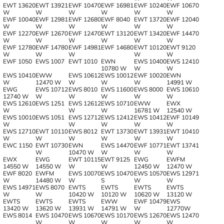
EWT 13620
EWT 13921
EWF 10470
EWF 16981
EWF 10240
EWF 10670
W
W
W
W
W
W
EWF 10040
EWF 12981
EWF 12680
EWF 8040
EWT 13720
EWF 12040
W
W
W
W
W
W
EWF 12270
EWF 12670
EWF 12470
EWT 13120
EWT 13420
EWF 14470
W
W
W
W
W
W
EWF 12780
EWF 14780
EWF 14981
EWF 14680
EWT 10120
EWT 9120
W
W
W
W
W
EWF 1050
EWS 1007
EWT 1010
EWN
EWS 10400
EWS 12410
10780 W
W
W
EWS 10410
EWW
EWS 10612
EWS 10012
EWF 10020
EWN
W
12470 W
W
W
W
14991 W
EWG
EWS 10712
EWS 8010
EWS 11600
EWS 8000
EWS 10610
12740 W
W
W
W
W
W
EWS 12610
EWS 1251
EWS 12612
EWS 10710
EWW
EWX
W
W
W
16781 W
12540 W
EWS 10010
EWS 1051
EWS 12712
EWS 12412
EWS 10412
EWF 10149
W
W
W
W
W
EWS 12710
EWT 10110
EWS 8012
EWT 13730
EWT 13931
EWT 10410
W
W
W
W
W
W
EWC 1150
EWT 10730
EWN
EWS 14470
EWF 10771
EWT 13741
W
10470 W
W
W
W
EWX
EWG
EWT 10115
EWT 9125
EWG
EWFM
14550 W
14550 W
W
W
12450 W
12470 W
EWF 8020
EWFM
EWS 10070
EWS 10470
EWS 10570
EWS 12971
W
14480 W
W
S
W
W
EWS 14971
EWS 8070
EWTS
EWTS
EWTS
EWTS
W
W
10420 W
10120 W
10620 W
13120 W
EWTS
EWTS
EWTS
EWW
EWF 10479
EWS
13420 W
13620 W
13931 W
14791 W
W
12770W
EWS 8014
EWS 10470
EWS 10670
EWS 10170
EWS 12670
EWS 12470
W
W
W
W
W