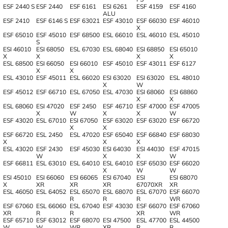
ESF 2440 S
ESF 2440
ESF 6161
ESI 6261
ESF 4159
ESF 4160
ALU
ESF 2410
ESF 6146 S
ESF 63021
ESF 43010
ESF 66030
ESF 46010
X
ESF 65010
ESF 45010
ESF 68500
ESL 66010
ESL 46010
ESL 45010
S
ESI 46010
ESI 68050
ESL 67030
ESL 68040
ESI 68850
ESI 65010
X
X
X
X
ESL 68500
ESI 66050
ESI 66010
ESF 45010
ESF 43011
ESF 6127
X
X
ESL 43010
ESF 45011
ESL 66020
ESI 63020
ESI 63020
ESL 48010
X
W
ESF 45012
ESF 66710
ESL 67050
ESL 47030
ESI 68060
ESI 68860
X
X
ESL 68060
ESI 47020
ESF 2450
ESF 46710
ESF 47000
ESF 47005
X
W
X
X
W
ESF 43020
ESL 67010
ESI 67050
ESF 63020
ESF 63020
ESF 66720
X
Х
ESF 66720
ESL 2450
ESL 47020
ESF 65040
ESF 66840
ESF 68030
X
X
X
ESL 43020
ESF 2430
ESF 45030
ESI 64030
ESI 44030
ESF 47015
W
X
X
W
ESF 66811
ESL 63010
ESL 64010
ESL 64010
ESF 65030
ESF 66020
X
W
W
ESI 45010
ESI 66060
ESI 66065
ESI 67040
ESI
ESI 68070
X
XR
XR
XR
67070XR
XR
ESL 46050
ESL 64052
ESL 65070
ESL 68070
ESL 67070
ESF 66070
R
R
R
WR
ESF 67060
ESL 66060
ESL 67040
ESF 43030
ESF 66070
ESF 67060
XR
R
R
XR
WR
ESF 65710
ESF 63012
ESF 68070
ESI 47500
ESL 47700
ESL 44500
W
W
WR
XR
R
R