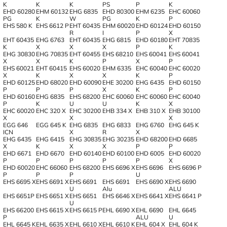
K
K
K
PS
P
K
EHD 60280
EHM 60132
EHG 6835
EHD 80300
EHM 6235
EHC 60060
PG
K
W
PG
K
P
EHS 580 K
EHS 6612 P
EHT 60435
EHM 60020
EHD 60124
EHD 60150
R
I
P
X
EHT 60435
EHG 6763
EHT 60435
EHG 6815
EHD 60180
EHT 70835
K
X
X
X
P
K
EHG 30830
EHG 70835
EHT 60455
EHS 68210
EHS 60041
EHS 60041
X
X
K
P
X
P
EHS 60021
EHT 60415
EHS 60020
EHM 6335
EHC 60040
EHC 60020
X
K
X
X
K
P
EHD 60125
EHD 68020
EHD 60090
EHE 30200
EHG 6435
EHD 60150
P
P
P
X
K
P
EHD 60160
EHG 6835
EHS 68200
EHC 60060
EHC 60060
EHC 60040
P
K
U
U
K
X
EHC 60020
EHC 320 X
EHC 30200
EHB 334 X
EHB 310 X
EHB 30100
X
X
X
EGG 646
EGG 645 K
EHG 6835
EHG 6833
EHG 6760
EHG 645 K
ICN
X
R
X
EHG 6435
EHG 6415
EHG 30835
EHG 30235
EHD 68200
EHD 6685
X
K
X
X
P
P
EHD 6671
EHD 6670
EHD 60140
EHD 60100
EHD 6005
EHD 60020
P
P
P
P
P
X
EHD 60020
EHC 66060
EHS 68200
EHS 6696 X
EHS 6696
EHS 6696 P
P
P
P
U
EHS 6695 X
EHS 6691 X
EHS 6691
EHS 6691
EHS 6690 X
EHS 6690
U
Alu
ALU
EHS 6651P
EHS 6651 X
EHS 6651
EHS 6646 X
EHS 6641 X
EHS 6641 P
U
EHS 66200
EHS 6615 X
EHS 6615 P
EHL 6690 X
EHL 6690
EHL 6645
P
ALU
U
EHL 6645 K
EHL 6635 X
EHL 6610 X
EHL 6610 K
EHL 604 X
EHL 604 K