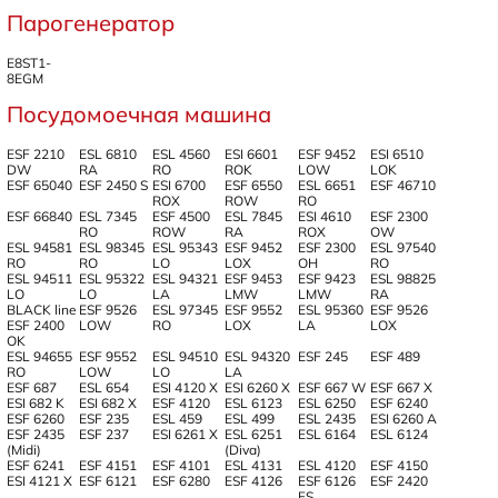
Парогенератор
E8ST1-
8EGM
Посудомоечная машина
ESF 2210
ESL 6810
ESL 4560
ESI 6601
ESF 9452
ESI 6510
DW
RA
RO
ROK
LOW
LOK
ESF 65040
ESF 2450 S
ESI 6700
ESF 6550
ESL 6651
ESF 46710
ROX
ROW
RO
ESF 66840
ESL 7345
ESF 4500
ESL 7845
ESI 4610
ESF 2300
RO
ROW
RA
ROX
OW
ESL 94581
ESL 98345
ESL 95343
ESF 9452
ESF 2300
ESL 97540
RO
RO
LO
LOX
OH
RO
ESL 94511
ESL 95322
ESL 94321
ESF 9453
ESF 9423
ESL 98825
LO
LO
LA
LMW
LMW
RA
BLACK line
ESF 9526
ESL 97345
ESF 9552
ESL 95360
ESF 9526
ESF 2400
LOW
RO
LOX
LA
LOX
OK
ESL 94655
ESF 9552
ESL 94510
ESL 94320
ESF 245
ESF 489
RO
LOW
LO
LA
ESF 687
ESL 654
ESI 4120 X
ESI 6260 X
ESF 667 W
ESF 667 X
ESI 682 K
ESI 682 X
ESF 4120
ESL 6123
ESL 6250
ESF 6240
ESF 6260
ESF 235
ESL 459
ESL 499
ESL 2435
ESI 6260 A
ESF 2435
ESF 237
ESI 6261 X
ESL 6251
ESL 6164
ESL 6124
(Midi)
(Diva)
ESF 6241
ESF 4151
ESF 4101
ESL 4131
ESL 4120
ESF 4150
ESI 4121 X
ESF 6121
ESF 6280
ESF 4126
ESF 6126
ESF 2420
FS