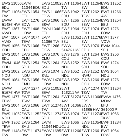
EWS 11056
EWM
EWS 11052
EWT 11064
EWT 11264
EWS 11252
EDU
11044 EDU
EDU
TW
EW
EDU
EWT 11064
EWS 1054
EWS 11066
EWS 1042
EWT 1262
EWT 11266
EW
EFU
EDW
EDU
TEW
AW
EWW
EWF 1276
EWS 1066
EWF 1266
EWS 11254
EWS 11254
51486 HW
EDW
ESW
EDU
EEW
EEU
EWT 1367
EWF 1408
EWM 1046
EWF 1064
EWF 1074
EWT 1276
VWD
HDW
EEU
EOU
EOU
EOW
EWT 1567
EWP 1074
EWP
EWS 11052
EWT 11276
EWT 1377
VWD
TEW
11066 TW
EEU
EW
VOW
EWS 1056
EWS 1066
EWT 1266
EWW
EWS 1076
EWM 1044
CDU
CDU
FOW
51476 HW
CDU
SEU
EWS 1054
EWS 1066
EWS 1076
EWS 1276
EWT 1264
EWS 1256
SDU
CMU
CMU
COU
FOW
COU
EWM 1046
EWS 1254
EWS 1264
EWS 1252
EWS 1064
EWS 1274
CDU
SDU
SMU
NDU
SDU
SOU
EWS 1062
EWS 1074
EWS 1074
EWS 1052
EWS 1252
EWS 1054
NDU
NDU
SMU
NDU
NWU
NDU
EWS 1064
EWS 1056
EWW 1476
EWS 1052
EWS 1266
EWF 1276
NOU
CMU
HDW
NOU
COU
EOW
EWW
EWP 1274
EWS 11052
EWT
EWP 1274
EWT 11264
51676 HW
TOW
EEW
126211 W
TSW
TW
EWS 1477
EWT 1066
EWT 1264
EWT 51274
EWS 11066
EWW 1476
FDW
TSW
TRW
AW
EDS
MDW
EWS 1064
EWS 1066
EWT 51274
EWT 51066
EWW
EFU
SAU
CAU
TW
TSW
51685 HW
361000 P
EWS 11052
EWS 11252
EWS 11274
EWS 1074
EWF 11274
EWT 1066
NDU
NDU
SDU
NEU
BW
TKW
EWP 1262
EWS 1264
EWM
EWS 1066
EWS 11054
EWF 11284
TEW
SAU
11044 NDU
CUU
NDU
BW
EWF 11484
EWF 11674
EWW 1685
EWT 11266
EWT 1266
EWT 1064
BW
BW
HDW
OW
TLW
ERW