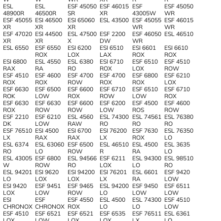
ESL
ESL
ESF 45050
ESF 46015
ESF
ESF 45050
48900R
46500R
SR
XR
43005W
WR
ESF 45055
ESI 46500
ESI 65060
ESL 43500
ESF 45055
ESF 46015
XR
XR
XR
WR
WR
ESF 47020
ESI 44500
ESL 47500
ESF 2200
ESF 46050
ESL 46510
XR
XR
X
DW
WR
ESL 6550
ESF 6550
ESI 6200
ESI 6510
ESI 6601
ESI 6610
ROX
LOX
LAX
ROX
ROX
ESI 6800
ESL 4550
ESL 6380
ESI 6710
ESF 6510
ESF 4510
RAX
RA
RO
ROX
LOX
ROW
ESF 4510
ESF 4600
ESF 4700
ESF 4700
ESF 6800
ESF 6210
ROX
ROX
ROW
ROX
ROX
LOX
ESF 6630
ESF 6500
ESF 6600
ESF 6710
ESF 6510
ESF 6710
ROK
LOW
ROX
ROW
LOW
ROX
ESF 6630
ESF 6630
ESF 6600
ESF 6200
ESF 4500
ESF 4600
ROX
ROW
ROW
LOW
ROS
ROW
ESF 2210
ESF 6210
ESL 4560
ESL 74300
ESL 74561
ESL 76380
DK
LOW
RAW
RO
RO
RO
ESF 76510
ESI 4500
ESI 6700
ESI 76200
ESF 7630
ESL 76350
LX
RAX
RAX
LX
ROX
LO
ESL 6374
ESL 63060
ESF 6500
ESL 46510
ESL 4500
ESL 3635
RO
LO
ROW
R
RA
LO
ESL 43005
ESF 6800
ESL 94566
ESF 6211
ESL 94300
ESL 98510
W
ROW
RO
LOX
LO
RO
ESL 94201
ESI 9620
ESI 94200
ESI 76201
ESL 6601
ESF 9420
LO
LOX
LOX
LX
RA
LOW
ESI 9420
ESF 9451
ESF 9465
ESL 94200
ESF 9450
ESF 6511
LOX
LOW
ROW
LO
LOW
LOW
ESI
ESF
ESF 4550
ESL 4500
ESL 74300
ESF 4510
CHRONOX
CHRONOX
ROX
LO
LO
LOW
ESF 4510
ESF 6521
ESF 6521
ESF 6535
ESF 76511
ESL 6361
LOX
LOW
LOX
LOX
LX
LO